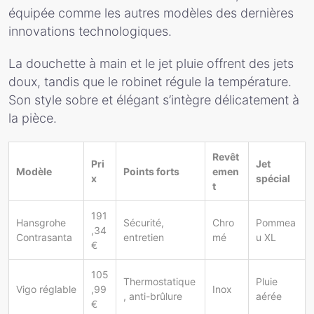
équipée comme les autres modèles des dernières
innovations technologiques.
La douchette à main et le jet pluie offrent des jets
doux, tandis que le robinet régule la température.
Son style sobre et élégant s’intègre délicatement à
la pièce.
Revêt
Pri
Jet
Modèle
Points forts
emen
x
spécial
t
191
Hansgrohe
Sécurité,
Chro
Pommea
,34
Contrasanta
entretien
mé
u XL
€
105
Thermostatique
Pluie
Vigo réglable
,99
Inox
, anti-brûlure
aérée
€