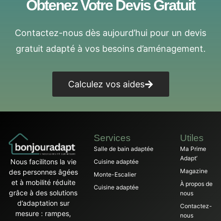
Obtenez Votre Devis Gratuit
Contactez-nous dès aujourd’hui pour un devis
gratuit adapté à vos besoins d’aménagement.
Calculez vos aides
Services
Utiles
Salle de bain adaptée
Ma Prime
Adapt’
Nous facilitons la vie
Cuisine adaptée
Magazine
des personnes âgées
Monte-Escalier
et à mobilité réduite
À propos de
Cuisine adaptée
grâce à des solutions
nous
d’adaptation sur
Contactez-
mesure : rampes,
nous