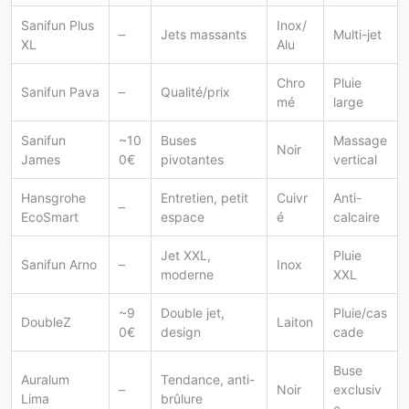
Sanifun Plus
Inox/
–
Jets massants
Multi-jet
XL
Alu
Chro
Pluie
Sanifun Pava
–
Qualité/prix
mé
large
Sanifun
~10
Buses
Massage
Noir
James
0€
pivotantes
vertical
Hansgrohe
Entretien, petit
Cuivr
Anti-
–
EcoSmart
espace
é
calcaire
Jet XXL,
Pluie
Sanifun Arno
–
Inox
moderne
XXL
~9
Double jet,
Pluie/cas
DoubleZ
Laiton
0€
design
cade
Buse
Auralum
Tendance, anti-
–
Noir
exclusiv
Lima
brûlure
e