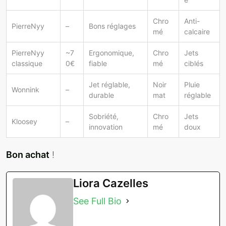
Chro
Anti-
PierreNyy
–
Bons réglages
mé
calcaire
PierreNyy
~7
Ergonomique,
Chro
Jets
classique
0€
fiable
mé
ciblés
Jet réglable,
Noir
Pluie
Wonnink
–
durable
mat
réglable
Sobriété,
Chro
Jets
Kloosey
–
innovation
mé
doux
Bon achat
!
Liora Cazelles
See Full Bio