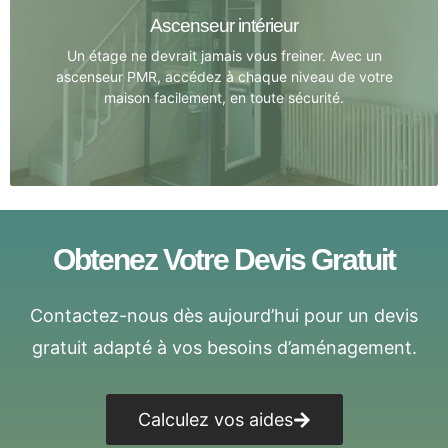
transformer votre quotidien. Tous nos conseils et
Ascenseur intérieur
solutions sont à portée de clic.
Un étage ne devrait jamais vous freiner. Avec un
ascenseur PMR, accédez à chaque niveau de votre
Voir les détails
maison facilement, en toute sécurité.
Obtenez Votre Devis Gratuit
Ascenseur intérieur
Contactez-nous dès aujourd’hui pour un devis
Offrez plus d’autonomie à ceux qui en ont besoin.
L’ascenseur PMR s’adapte à votre intérieur pour un
gratuit adapté à vos besoins d’aménagement.
quotidien plus fluide, confortable et sans effort.
Voir les détails
Calculez vos aides