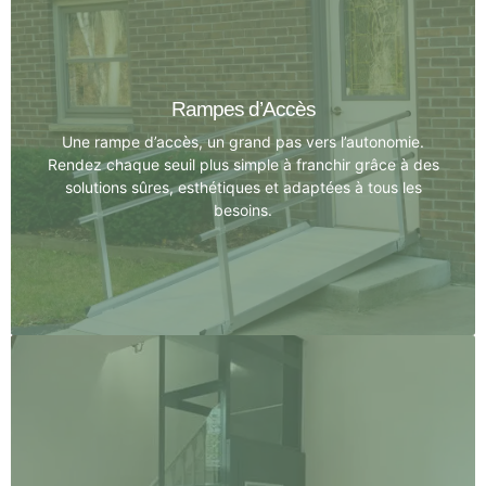
Monte-escalier
Rampes d’Accès
Avec une variété de designs, nous assurons non
Une rampe d’accès, un grand pas vers l’autonomie.
seulement la fonctionnalité mais également l’esthétique
Rendez chaque seuil plus simple à franchir grâce à des
de votre intérieur.
solutions sûres, esthétiques et adaptées à tous les
besoins.
Monter sans effort
Rampes d’Accès
Découvrez comment une rampe bien pensée peut