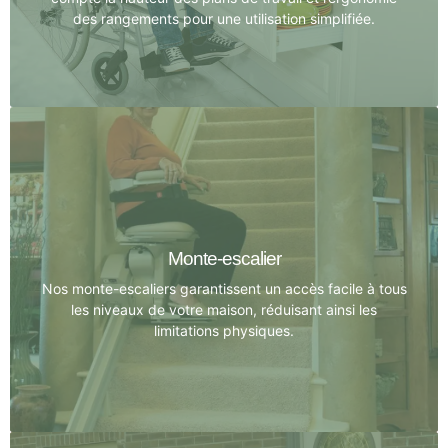
des rangements pour une utilisation simplifiée.
Cuisines adaptées
Notre objectif est de rendre la cuisine un lieu de plaisir et
Monte-escalier
non de contrainte.
Nos monte-escaliers garantissent un accès facile à tous
les niveaux de votre maison, réduisant ainsi les
Explorer la solution
limitations physiques.