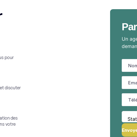
r
Par
Un age
deman
us pour
et discuter
sation des
Stat
ans votre