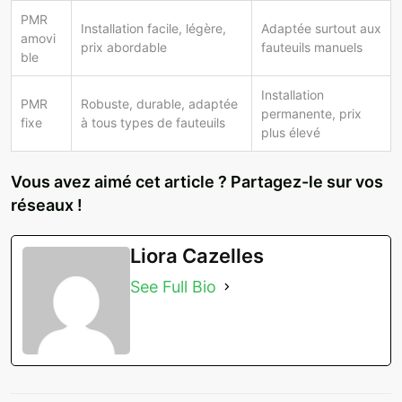
PMR
Installation facile, légère,
Adaptée surtout aux
amovi
prix abordable
fauteuils manuels
ble
Installation
PMR
Robuste, durable, adaptée
permanente, prix
fixe
à tous types de fauteuils
plus élevé
Vous avez aimé cet article ? Partagez-le sur vos
réseaux !
Liora Cazelles
See Full Bio