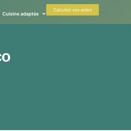
Calculez vos aides
Cuisine adaptée
co